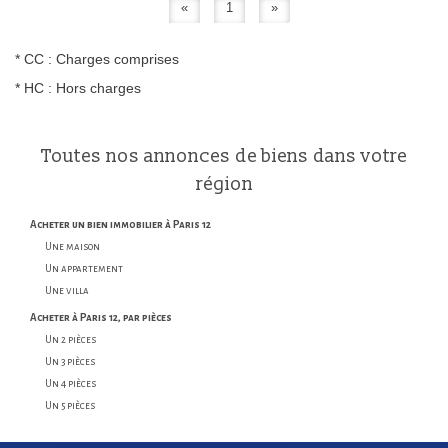
«
1
»
* CC : Charges comprises
* HC : Hors charges
Toutes nos
annonces
de biens dans votre
région
acheter un bien immobilier à Paris 12
Une maison
Un appartement
Une villa
acheter à Paris 12, par pièces
Un 2 pièces
Un 3 pièces
Un 4 pièces
Un 5 pièces