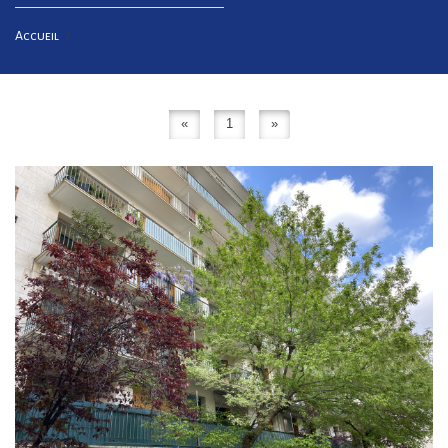
Accueil
«
1
»