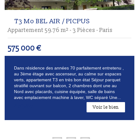
T3 Mo BEL AIR / PICPUS
Appartement 59.76 m² - 3 Pièces - Paris
575 000
€
Dans résidence des années 70 parfaitement entretenu ,
au 3ème étage avec ascenseur, au calme sur espaces
verts, appartement T3 en très bon état Séjour parquet
stratifié ouvrant sur balcon, 2 chambres dont une au
Nord avec placards, cuisine équipée, salle de bains
avec emplacement machine à laver, WC séparé Une...
Ref
3837
Voir le bien